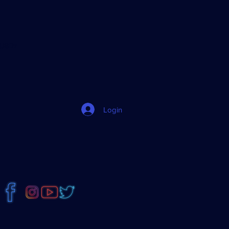
jJ8Dz
Login