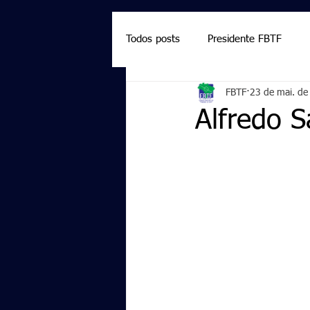
Todos posts
Presidente FBTF
FBTF
23 de mai. de
Marcelo Salazar
Palmieri
Alfredo 