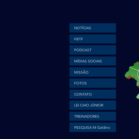
NOTÍCIAS
FBTF
PODCAST
MÍDIAS SOCIAIS
MISSÃO
FOTOS
CONTATO
LEI CAIO JÚNIOR
TREINADORES
PESQUISA M Galdino