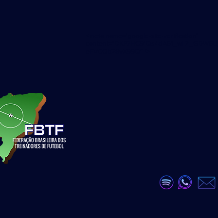
<meta name="google-site-verification"
content="DKP7HC91Qs4dA51_wLZ_GDW6U
eEVCQb28vX99Q" />