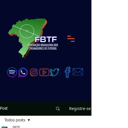
<meta name="google-site-verification"
content="DKP7HC91Qs4dA51_wLZ_GDW6UjJ8D
zeEVCQb28vX99Q" />
Registre-se
Post
Todos posts
FBTF