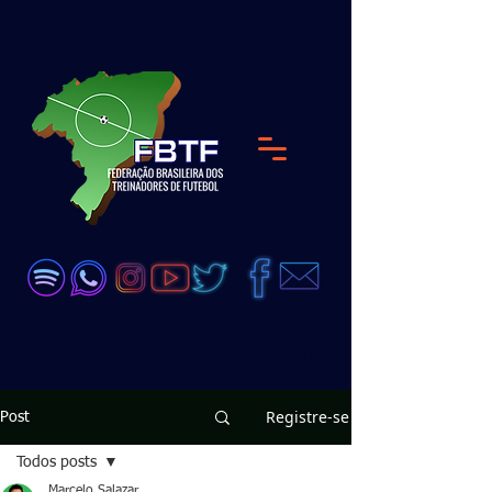
<meta name="google-site-verification"
content="DKP7HC91Qs4dA51_wLZ_GDW6UjJ8D
zeEVCQb28vX99Q" />
Registre-se
Post
Todos posts
Marcelo Salazar