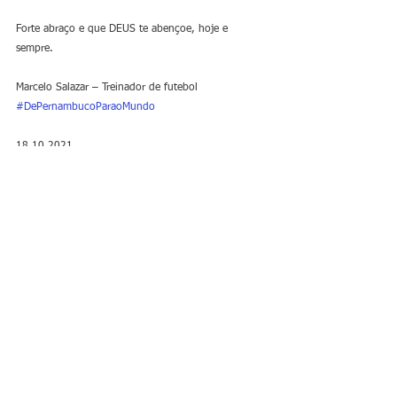
Forte abraço e que DEUS te abençoe, hoje e 
sempre.
Marcelo Salazar – Treinador de futebol 
#DePernambucoParaoMundo
18.10.2021.
Marcelo Salazar 
Treinador de futebol 
Auxiliar técnico Al Nassr Saudita 
Licença PRO CBF 9148
Ex atleta profissional de futsal 
Licenciado em Educação Fisica 
Fluente em português, inglês, francês, espanhol e 
árabe.
Fique por dentro!