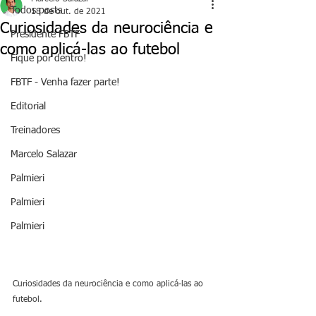
Todos posts
18 de out. de 2021
Curiosidades da neurociência e
Presidente FBTF
como aplicá-las ao futebol
Fique por dentro!
FBTF - Venha fazer parte!
Editorial
Treinadores
Marcelo Salazar
Palmieri
Palmieri
Palmieri
Curiosidades da neurociência e como aplicá-las ao 
futebol.