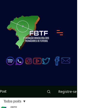
<meta name="google-site-verification"
content="DKP7HC91Qs4dA51_wLZ_GDW6UjJ8D
zeEVCQb28vX99Q" />
Registre-se
Post
Todos posts
FBTF