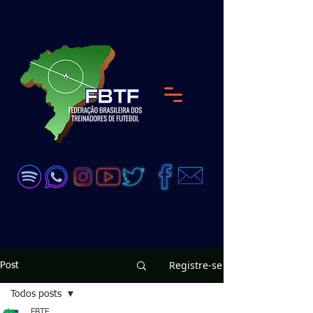
<meta name="google-site-verification"
content="DKP7HC91Qs4dA51_wLZ_GDW6UjJ8D
zeEVCQb28vX99Q" />
Registre-se
Post
Todos posts
FBTF