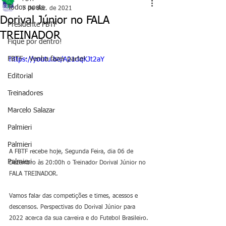
Todos posts
7 de dez. de 2021
Dorival Júnior no FALA
Presidente FBTF
TREINADOR
Fique por dentro!
FBTF - Venha fazer parte!
https://youtu.be/A21dqKJt2aY
Editorial
Treinadores
Marcelo Salazar
Palmieri
Palmieri
A FBTF recebe hoje, Segunda Feira, dia 06 de 
Palmieri
Dezembro às 20:00h o Treinador Dorival Júnior no 
FALA TREINADOR.  
Vamos falar das competições e times, acessos e 
descensos. Perspectivas do Dorival Júnior para 
2022 acerca da sua carreira e do Futebol Brasileiro.  