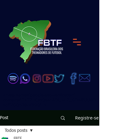
<meta name="google-site-verification"
content="DKP7HC91Qs4dA51_wLZ_GDW6UjJ8D
zeEVCQb28vX99Q" />
Registre-se
Post
Todos posts
FBTF