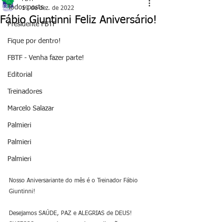
Todos posts
19 de dez. de 2022
Fábio Giuntinni Feliz Aniversário!
Presidente FBTF
Fique por dentro!
FBTF - Venha fazer parte!
Editorial
Treinadores
Marcelo Salazar
Palmieri
Palmieri
Palmieri
Nosso Aniversariante do mês é o Treinador Fábio 
Giuntinni!
Desejamos SAÚDE, PAZ e ALEGRIAS de DEUS!