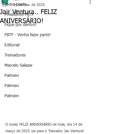
Todos posts
14 de mar. de 2025
Jair Ventura.. FELIZ
Presidente FBTF
ANIVERSÁRIO!
Fique por dentro!
FBTF - Venha fazer parte!
Editorial
Treinadores
Marcelo Salazar
Palmieri
Palmieri
Palmieri
O nosso FELIZ ANIVERSÁRIO de hoje, dia 14 de 
março de 2025 vai para o Treinador Jair Ventura! 