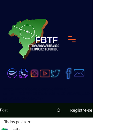
<meta name="google-site-verification"
content="DKP7HC91Qs4dA51_wLZ_GDW6UjJ8D
zeEVCQb28vX99Q" />
Registre-se
Post
Todos posts
FBTF