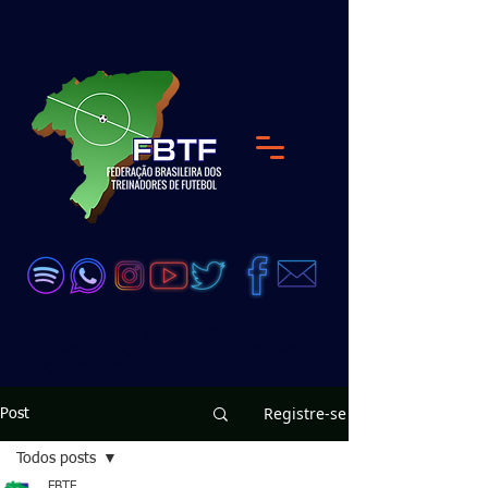
<meta name="google-site-verification"
content="DKP7HC91Qs4dA51_wLZ_GDW6UjJ8D
zeEVCQb28vX99Q" />
Registre-se
Post
Todos posts
FBTF