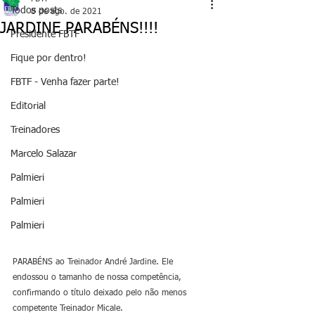
Todos posts
8 de ago. de 2021
JARDINE PARABÉNS!!!!
Presidente FBTF
Fique por dentro!
FBTF - Venha fazer parte!
Editorial
Treinadores
Marcelo Salazar
Palmieri
Palmieri
Palmieri
PARABÉNS ao Treinador André Jardine. Ele 
endossou o tamanho de nossa competência, 
confirmando o título deixado pelo não menos 
competente Treinador Micale. 