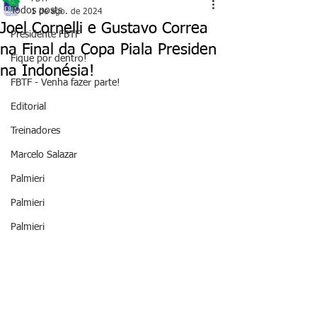
Todos posts
1 de ago. de 2024
Joel Cornelli e Gustavo Correa
Presidente FBTF
na Final da Copa Piala Presiden
Fique por dentro!
na Indonésia!
FBTF - Venha fazer parte!
Editorial
Treinadores
Marcelo Salazar
Palmieri
Palmieri
Palmieri