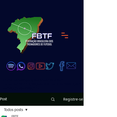
<meta name="google-site-verification"
content="DKP7HC91Qs4dA51_wLZ_GDW6UjJ8D
zeEVCQb28vX99Q" />
Registre-se
Post
Todos posts
FBTF