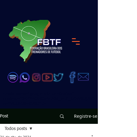
<meta name="google-site-verification"
content="DKP7HC91Qs4dA51_wLZ_GDW6UjJ8D
zeEVCQb28vX99Q" />
Registre-se
Post
Todos posts