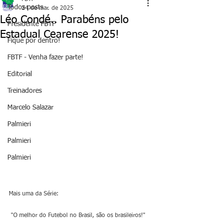
Todos posts
24 de mar. de 2025
Léo Condé.. Parabéns pelo
Presidente FBTF
Estadual Cearense 2025!
Fique por dentro!
FBTF - Venha fazer parte!
Editorial
Treinadores
Marcelo Salazar
Palmieri
Palmieri
Palmieri
Mais uma da Série:
 "O melhor do Futebol no Brasil, são os brasileiros!"