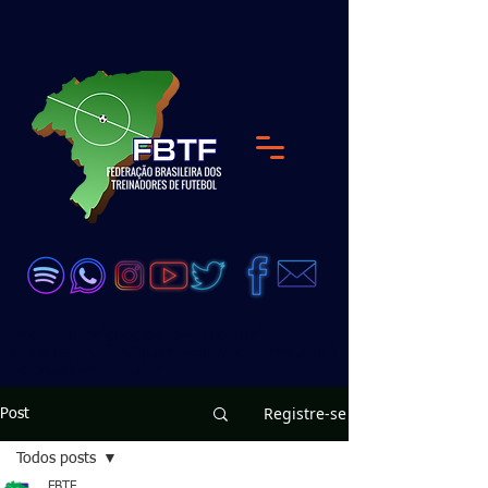
<meta name="google-site-verification"
content="DKP7HC91Qs4dA51_wLZ_GDW6UjJ8D
zeEVCQb28vX99Q" />
Registre-se
Post
Todos posts
FBTF