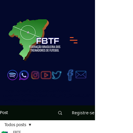
<meta name="google-site-verification"
content="DKP7HC91Qs4dA51_wLZ_GDW6UjJ8D
zeEVCQb28vX99Q" />
Registre-se
Post
Todos posts
FBTF