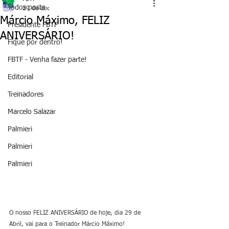
Todos posts
29 de abr.
Márcio Máximo, FELIZ
Presidente FBTF
ANIVERSÁRIO!
Fique por dentro!
FBTF - Venha fazer parte!
Editorial
Treinadores
Marcelo Salazar
Palmieri
Palmieri
Palmieri
O nosso FELIZ ANIVERSÁRIO de hoje, dia 29 de 
Abril, vai para o Treinador Márcio Máximo!