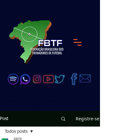
<meta name="google-site-verification"
content="DKP7HC91Qs4dA51_wLZ_GDW6UjJ8D
zeEVCQb28vX99Q" />
Registre-se
Post
Todos posts
FBTF