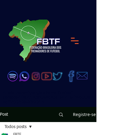
<meta name="google-site-verification"
content="DKP7HC91Qs4dA51_wLZ_GDW6UjJ8D
zeEVCQb28vX99Q" />
Registre-se
Post
Todos posts
FBTF