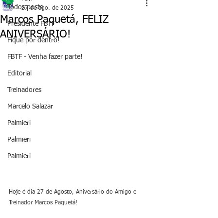
Todos posts
27 de ago. de 2025
Marcos Paquetá, FELIZ
Presidente FBTF
ANIVERSÁRIO!
Fique por dentro!
FBTF - Venha fazer parte!
Editorial
Treinadores
Marcelo Salazar
Palmieri
Palmieri
Palmieri
Hoje é dia 27 de Agosto, Aniversário do Amigo e 
Treinador Marcos Paquetá! 