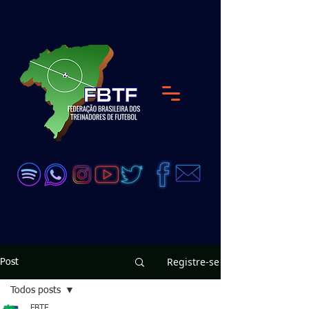
<meta name="google-site-verification"
content="DKP7HC91Qs4dA51_wLZ_GDW6UjJ8D
zeEVCQb28vX99Q" />
Registre-se
Post
Todos posts
FBTF