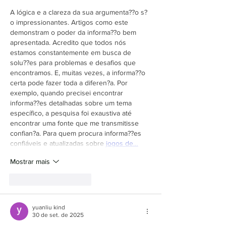
A lógica e a clareza da sua argumenta??o s?
o impressionantes. Artigos como este 
demonstram o poder da informa??o bem 
apresentada. Acredito que todos nós 
estamos constantemente em busca de 
solu??es para problemas e desafios que 
encontramos. E, muitas vezes, a informa??o 
certa pode fazer toda a diferen?a. Por 
exemplo, quando precisei encontrar 
informa??es detalhadas sobre um tema 
específico, a pesquisa foi exaustiva até 
encontrar uma fonte que me transmitisse 
confian?a. Para quem procura informa??es 
confiáveis e atualizadas sobre 
jogos de…
Mostrar mais
Curtir
Responder
yuanliu kind
30 de set. de 2025