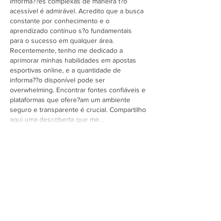
informa??es complexas de maneira t?o 
acessível é admirável. Acredito que a busca 
constante por conhecimento e o 
aprendizado contínuo s?o fundamentais 
para o sucesso em qualquer área. 
Recentemente, tenho me dedicado a 
aprimorar minhas habilidades em apostas 
esportivas online, e a quantidade de 
informa??o disponível pode ser 
overwhelming. Encontrar fontes confiáveis e 
plataformas que ofere?am um ambiente 
seguro e transparente é crucial. Compartilho 
aqui uma descoberta que me…
Mostrar mais
Curtir
Responder
yuanliu kind
30 de set. de 2025
Artigo excelente! A estrutura é muito bem 
organizada e a linguagem é acessível, o que 