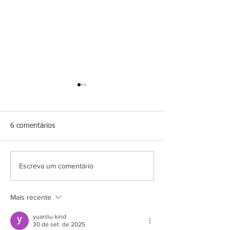
6 comentários
Escreva um comentário
Salazar, FELIZ
Waguinho Dias, 
ANIVERSÁRIO!!!
ANIVERSÁRIO!
Mais recente
yuanliu kind
30 de set. de 2025