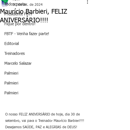
Todos posts
30 de set. de 2024
Maurício Barbieri, FELIZ
Presidente FBTF
ANIVERSÁRIO!!!!
Fique por dentro!
FBTF - Venha fazer parte!
Editorial
Treinadores
Marcelo Salazar
Palmieri
Palmieri
Palmieri
O nosso FELIZ ANIVERSÁRIO de hoje, dia 30 de 
setembro, vai para o Treinador Maurício Barbieri!!!! 
Desejamos SAÚDE, PAZ e ALEGRIAS de DEUS!