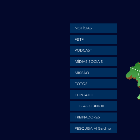
NOTÍCIAS
FBTF
PODCAST
MÍDIAS SOCIAIS
MISSÃO
FOTOS
CONTATO
LEI CAIO JÚNIOR
TREINADORES
PESQUISA M Galdino