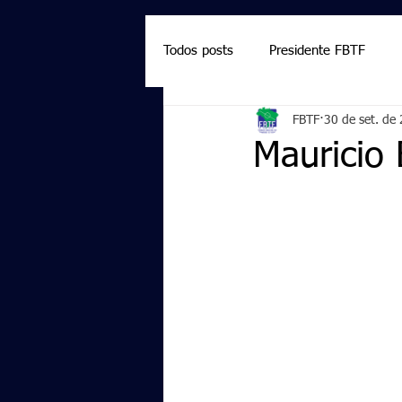
Todos posts
Presidente FBTF
FBTF
30 de set. de
Marcelo Salazar
Palmieri
Mauricio