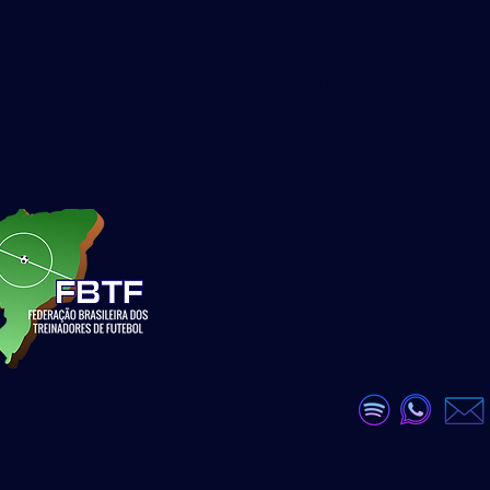
<meta name="google-site-verification"
content="DKP7HC91Qs4dA51_wLZ_GDW6U
eEVCQb28vX99Q" />