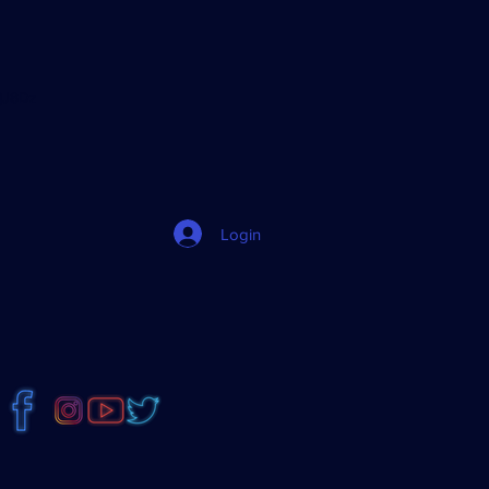
jJ8Dz
Login