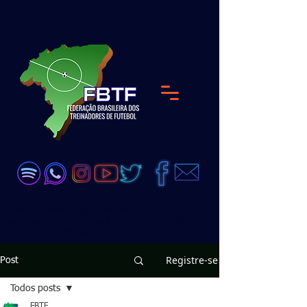
<meta name="google-site-verification"
content="DKP7HC91Qs4dA51_wLZ_GDW6UjJ8D
zeEVCQb28vX99Q" />
Registre-se
Post
Todos posts
FBTF