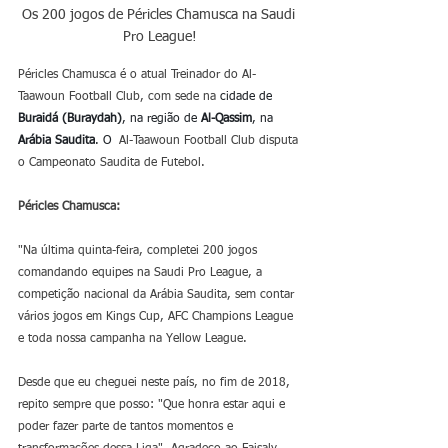
Os 200 jogos de Péricles Chamusca na Saudi 
Pro League!
Péricles Chamusca é o atual Treinador do Al-
Taawoun Football Club, com sede na
 cidade de 
Buraidá (Buraydah)
, na região de 
Al-Qassim
, na 
Arábia Saudita
. O 
 Al-Taawoun Football Club disputa 
o Campeonato Saudita de Futebol.
Péricles Chamusca:
"Na última quinta-feira, completei 200 jogos 
comandando equipes na Saudi Pro League, a 
competição nacional da Arábia Saudita, sem contar 
vários jogos em Kings Cup, AFC Champions League 
e toda nossa campanha na Yellow League. 
Desde que eu cheguei neste país, no fim de 2018, 
repito sempre que posso: "Que honra estar aqui e 
poder fazer parte de tantos momentos e 