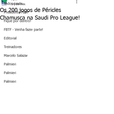
Todos posts
14 de mar.
Os 200 jogos de Péricles
Presidente FBTF
Chamusca na Saudi Pro League!
Fique por dentro!
FBTF - Venha fazer parte!
Editorial
Treinadores
Marcelo Salazar
Palmieri
Palmieri
Palmieri