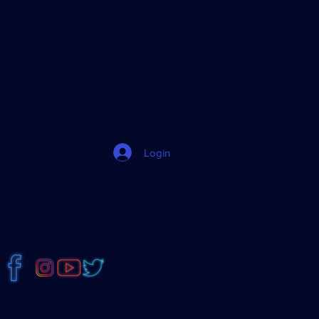
jJ8Dz
Login