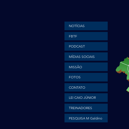
NOTÍCIAS
FBTF
PODCAST
MÍDIAS SOCIAIS
MISSÃO
FOTOS
CONTATO
LEI CAIO JÚNIOR
TREINADORES
PESQUISA M Galdino