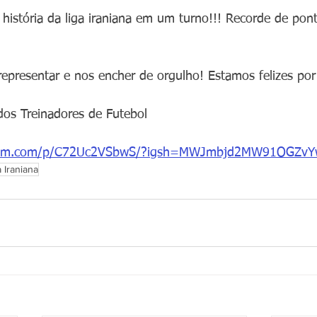
história da liga iraniana em um turno!!! Recorde de po
presentar e nos encher de orgulho! Estamos felizes por
 dos Treinadores de Futebol 
agram.com/p/C72Uc2VSbwS/?igsh=MWJmbjd2MW91OGZv
 Iraniana