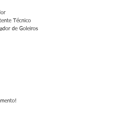
or 
tente Técnico 
nador de Goleiros
amento!