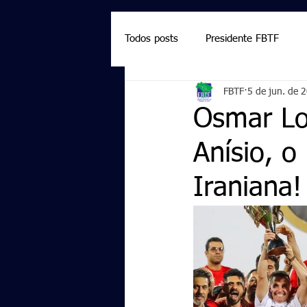
Todos posts
Presidente FBTF
FBTF
5 de jun. de 
Marcelo Salazar
Palmieri
Osmar Lo
Anísio, o
Iraniana!