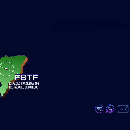
<meta name="google-site-verification"
content="DKP7HC91Qs4dA51_wLZ_GDW6U
eEVCQb28vX99Q" />