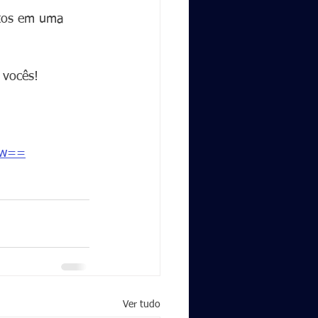
ntos em uma 
 vocês! 
Yw==
Ver tudo