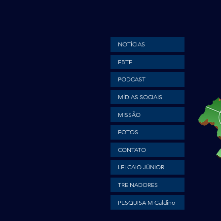
NOTÍCIAS
FBTF
PODCAST
MÍDIAS SOCIAIS
MISSÃO
FOTOS
CONTATO
LEI CAIO JÚNIOR
TREINADORES
PESQUISA M Galdino