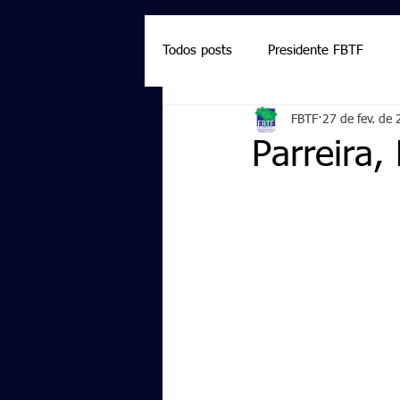
Todos posts
Presidente FBTF
FBTF
27 de fev. de
Marcelo Salazar
Palmieri
Parreira,