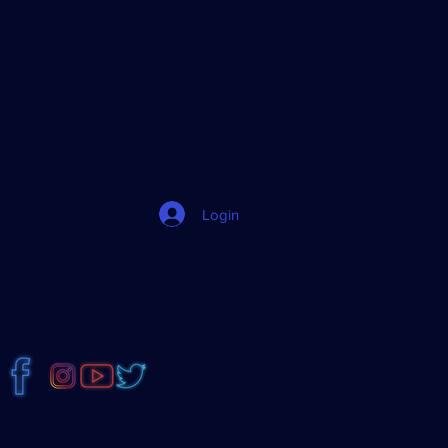
jJ8Dz
Login