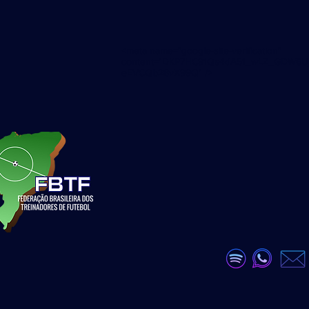
<meta name="google-site-verification"
content="DKP7HC91Qs4dA51_wLZ_GDW6U
eEVCQb28vX99Q" />