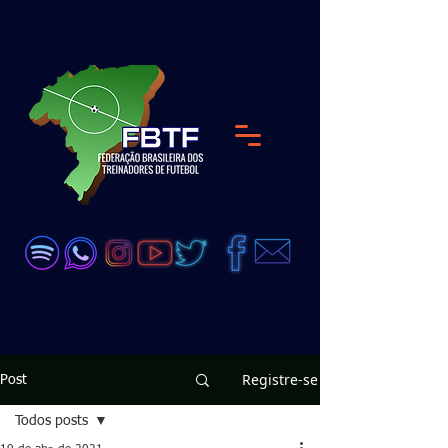
<meta name="google-site-verification"
content="DKP7HC91Qs4dA51_wLZ_GDW6UjJ8D
zeEVCQb28vX99Q" />
Registre-se
Post
Todos posts