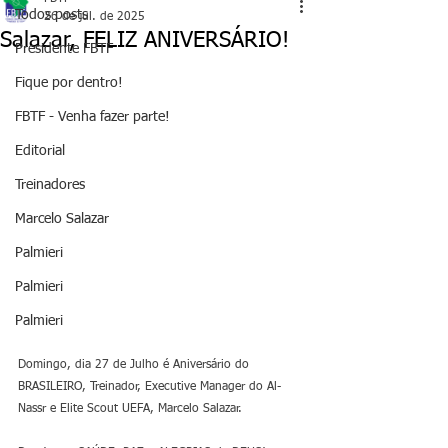
Todos posts
26 de jul. de 2025
Salazar, FELIZ ANIVERSÁRIO!
Presidente FBTF
Fique por dentro!
FBTF - Venha fazer parte!
Editorial
Treinadores
Marcelo Salazar
Palmieri
Palmieri
Palmieri
Domingo, dia 27 de Julho é Aniversário do 
BRASILEIRO, Treinador, Executive Manager do Al- 
Nassr e Elite Scout UEFA, Marcelo Salazar.