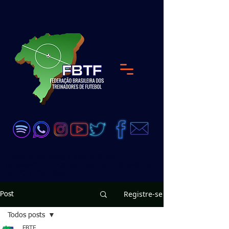
<meta name="google-site-verification"
content="DKP7HC91Qs4dA51_wLZ_GDW6UjJ8D
zeEVCQb28vX99Q" />
Registre-se
Post
Todos posts
FBTF