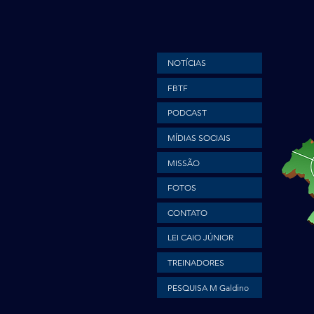
NOTÍCIAS
FBTF
PODCAST
MÍDIAS SOCIAIS
MISSÃO
FOTOS
CONTATO
LEI CAIO JÚNIOR
TREINADORES
PESQUISA M Galdino