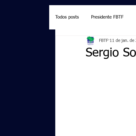
Todos posts
Presidente FBTF
FBTF
11 de jan. de
Marcelo Salazar
Palmieri
Sergio S