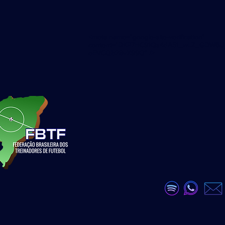
<meta name="google-site-verification"
content="DKP7HC91Qs4dA51_wLZ_GDW6U
eEVCQb28vX99Q" />