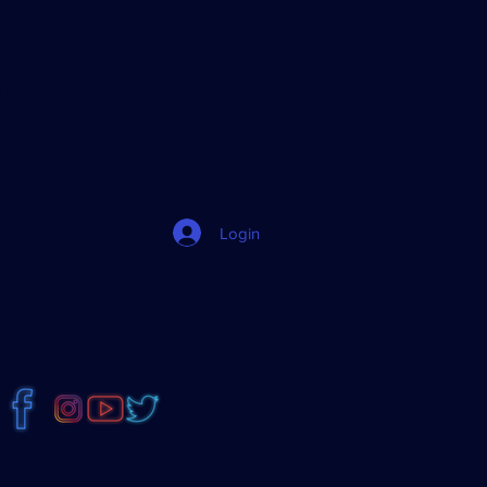
jJ8Dz
Login