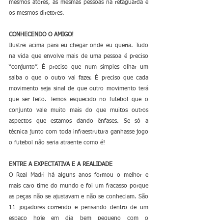
mesmos atores, as mesmas pessoas na retaguarda e 
os mesmos diretores.
CONHECENDO O AMIGO!
Ilustrei acima para eu chegar onde eu queria. Tudo 
na vida que envolve mais de uma pessoa é preciso 
“conjunto”. É preciso que num simples olhar um 
saiba o que o outro vai fazer. É preciso que cada 
movimento seja sinal de que outro movimento terá 
que ser feito. Temos esquecido no futebol que o 
conjunto vale muito mais do que muitos outros 
aspectos que estamos dando ênfases. Se só a 
técnica junto com toda infraestrutura ganhasse jogo 
o futebol não seria atraente como é!
ENTRE A EXPECTATIVA E A REALIDADE
O Real Madri há alguns anos formou o melhor e 
mais caro time do mundo e foi um fracasso porque 
as peças não se ajustavam e não se conheciam. São 
11 jogadores correndo e pensando dentro de um 
espaço hoje em dia bem pequeno com o 