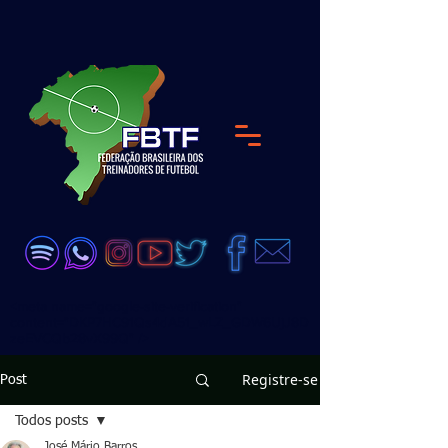
<meta name="google-site-verification"
content="DKP7HC91Qs4dA51_wLZ_GDW6UjJ8D
zeEVCQb28vX99Q" />
Registre-se
Post
Todos posts
José Mário Barros