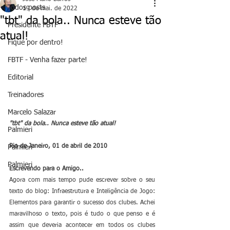
Todos posts
19 de mai. de 2022
"tbt" da bola.. Nunca esteve tão
Presidente FBTF
atual!
Fique por dentro!
FBTF - Venha fazer parte!
Editorial
Treinadores
Marcelo Salazar
"tbt" da bola.. Nunca esteve tão atual!
Palmieri
Rio de Janeiro, 01 de abril de 2010
Palmieri
Palmieri
Escrevendo para o Amigo..
Agora com mais tempo pude escrever sobre o seu 
texto do blog: Infraestrutura e Inteligência de Jogo: 
Elementos para garantir o sucesso dos clubes. Achei 
maravilhoso o texto, pois é tudo o que penso e é 
assim que deveria acontecer em todos os clubes 