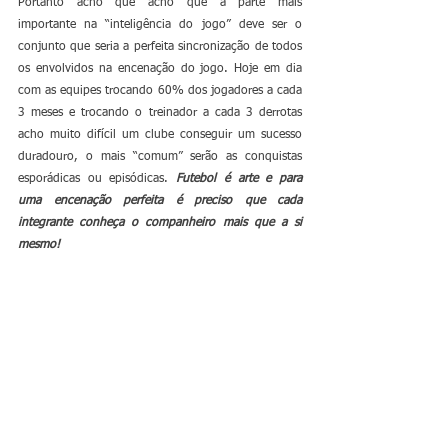
Portanto acho que acho que a parte mais 
importante na “inteligência do jogo” deve ser o 
conjunto que seria a perfeita sincronização de todos 
os envolvidos na encenação do jogo. Hoje em dia 
com as equipes trocando 60% dos jogadores a cada 
3 meses e trocando o treinador a cada 3 derrotas 
acho muito difícil um clube conseguir um sucesso 
duradouro, o mais “comum” serão as conquistas 
esporádicas ou episódicas. 
Futebol é arte e para 
uma encenação perfeita é preciso que cada 
integrante conheça o companheiro mais que a si 
mesmo!
ENFIM..
Espero ter contribuído para mais uma nova reflexão 
para conseguirmos resultados que sustentem os 
clubes e os treinadores. 
Abraços!
Zé Mario
Ex Atleta