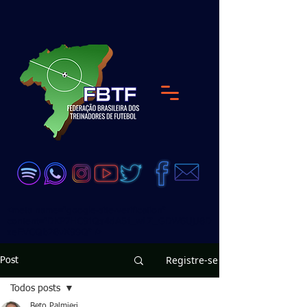
<meta name="google-site-verification"
content="DKP7HC91Qs4dA51_wLZ_GDW6UjJ8D
zeEVCQb28vX99Q" />
Registre-se
Post
Todos posts
Beto Palmieri