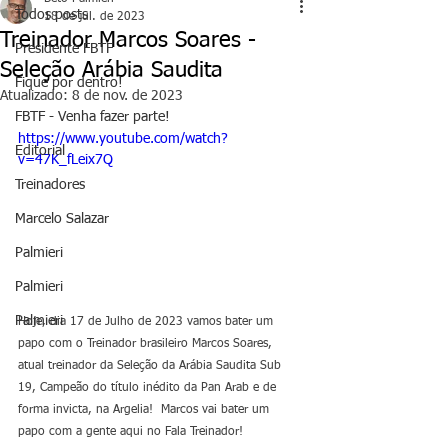
Todos posts
18 de jul. de 2023
Treinador Marcos Soares -
Presidente FBTF
Seleção Arábia Saudita
Fique por dentro!
Atualizado:
8 de nov. de 2023
FBTF - Venha fazer parte!
https://www.youtube.com/watch?
Editorial
v=47K_fLeix7Q
Treinadores
Marcelo Salazar
Palmieri
Palmieri
Palmieri
Hoje, dia 17 de Julho de 2023 vamos bater um 
papo com o Treinador brasileiro Marcos Soares, 
atual treinador da Seleção da Arábia Saudita Sub 
19, Campeão do título inédito da Pan Arab e de 
forma invicta, na Argelia!  Marcos vai bater um 
papo com a gente aqui no Fala Treinador!  