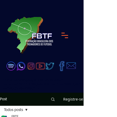
<meta name="google-site-verification"
content="DKP7HC91Qs4dA51_wLZ_GDW6UjJ8D
zeEVCQb28vX99Q" />
Registre-se
Post
Todos posts
FBTF