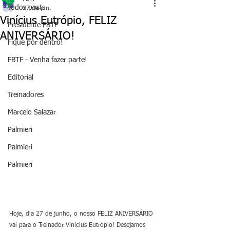
Todos posts
27 de jun.
Vinícius Eutrópio, FELIZ
Presidente FBTF
ANIVERSÁRIO!
Fique por dentro!
FBTF - Venha fazer parte!
Editorial
Treinadores
Marcelo Salazar
Palmieri
Palmieri
Palmieri
Hoje, dia 27 de junho, o nosso FELIZ ANIVERSÁRIO 
vai para o Treinador Vinícius Eutrópio! Desejamos 