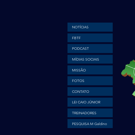
NOTÍCIAS
FBTF
PODCAST
MÍDIAS SOCIAIS
MISSÃO
FOTOS
CONTATO
LEI CAIO JÚNIOR
TREINADORES
PESQUISA M Galdino