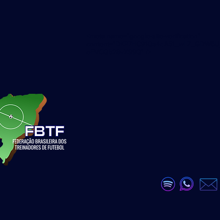
<meta name="google-site-verification"
content="DKP7HC91Qs4dA51_wLZ_GDW6U
eEVCQb28vX99Q" />