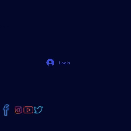
jJ8Dz
Login