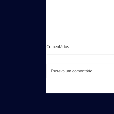
Comentários
Escreva um comentário
Sandro Sargentin, FELIZ
ANIVERSÁRIO!