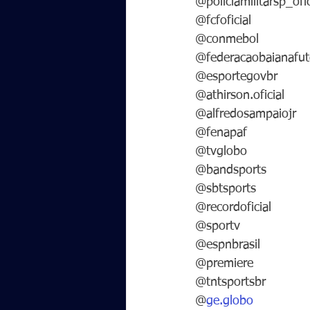
@policiamilitarsp_ofic
@fcfoficial
@conmebol
@federacaobaianafut
@esportegovbr
@athirson.oficial
@alfredosampaiojr
@fenapaf
@tvglobo
@bandsports
@sbtsports
@recordoficial
@sportv
@espnbrasil
@premiere
@tntsportsbr
@
ge.globo