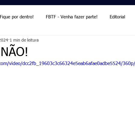
Fique por dentro!
FBTF - Venha fazer parte!
Editorial
 2024
1 min de leitura
Palmieri
Palmieri
a NÃO!
ic.com/video/dcc2fb_19603c3c66324e5eab6afae0adbe5524/360p