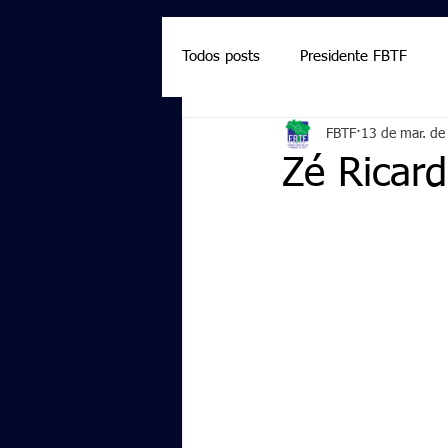
Todos posts
Presidente FBTF
FBTF
13 de mar. de
Marcelo Salazar
Palmieri
Zé Ricar