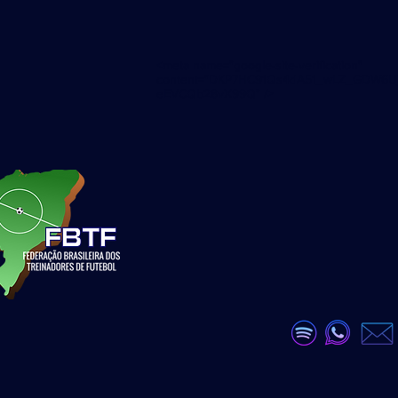
<meta name="google-site-verification"
content="DKP7HC91Qs4dA51_wLZ_GDW6U
eEVCQb28vX99Q" />