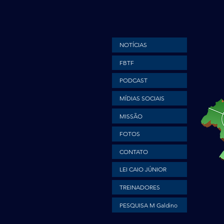
NOTÍCIAS
FBTF
PODCAST
MÍDIAS SOCIAIS
MISSÃO
FOTOS
CONTATO
LEI CAIO JÚNIOR
TREINADORES
PESQUISA M Galdino