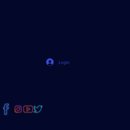
jJ8Dz
Login