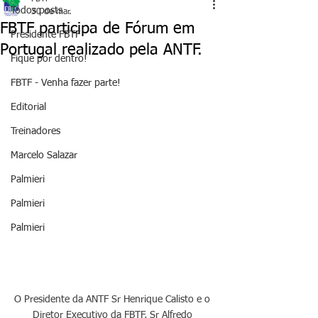
Todos posts
30 de mar.
FBTF participa de Fórum em
Presidente FBTF
Portugal realizado pela ANTF.
Fique por dentro!
FBTF - Venha fazer parte!
Editorial
Treinadores
Marcelo Salazar
Palmieri
Palmieri
Palmieri
O Presidente da ANTF Sr Henrique Calisto e o 
Diretor Executivo da FBTF, Sr Alfredo 