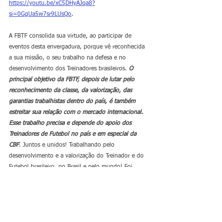
https://youtu.be/xC5DHyAJqa8?
si=0GgUa5w7sr9LUsQo
.
A FBTF consolida sua virtude, ao participar de 
eventos desta envergadura, porque vê reconhecida 
a sua missão, o seu trabalho na defesa e no 
desenvolvimento dos Treinadores brasileiros. 
O 
principal objetivo da FBTF, depois de lutar pelo 
reconhecimento da classe, da valorização, das 
garantias trabalhistas dentro do país, é também 
estreitar sua relação com o mercado internacional. 
Esse trabalho precisa e depende do apoio dos 
Treinadores de Futebol no país e em especial da 
CBF
. Juntos e unidos! Trabalhando pelo 
desenvolvimento e a valorização do Treinador e do 
Futebol brasileiro, no Brasil e pelo mundo! Foi 
assim que conquistamos os 5 títulos mundiais em 
Copas do Mundo! 
FBTF
Fique por dentro!