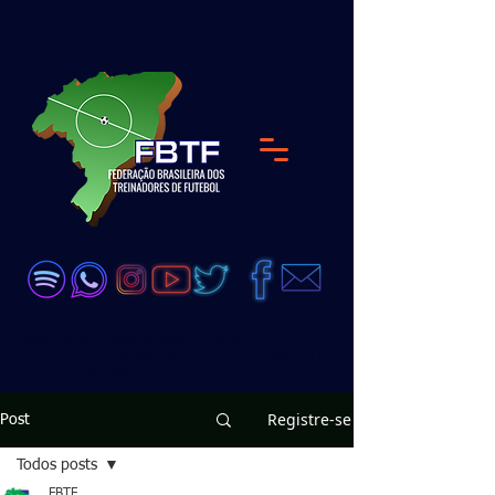
<meta name="google-site-verification"
content="DKP7HC91Qs4dA51_wLZ_GDW6UjJ8D
zeEVCQb28vX99Q" />
Registre-se
Post
Todos posts
FBTF