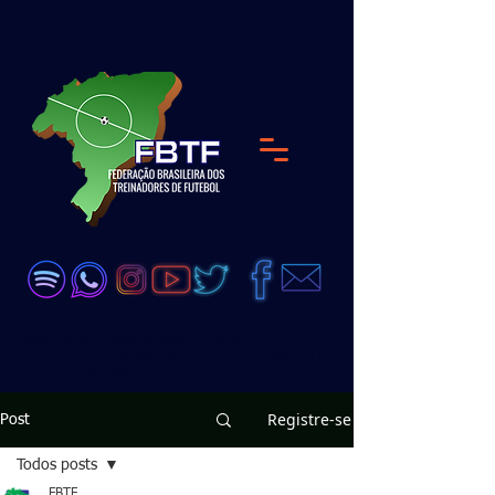
<meta name="google-site-verification"
content="DKP7HC91Qs4dA51_wLZ_GDW6UjJ8D
zeEVCQb28vX99Q" />
Registre-se
Post
Todos posts
FBTF