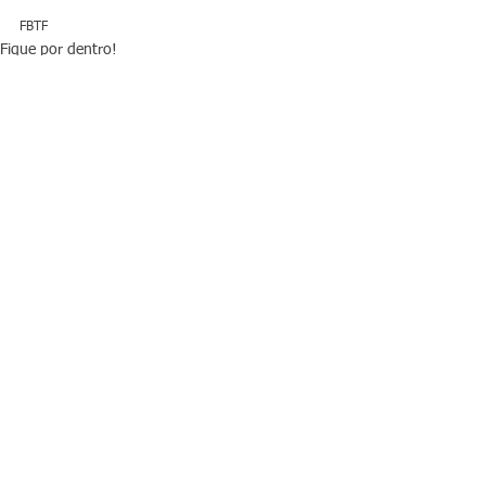
FBTF
Fique por dentro!
Ver tudo
Posts recentes