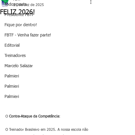
Todos posts
29 de dez de 2025
FELIZ 2026!
Presidente FBTF
Fique por dentro!
FBTF - Venha fazer parte!
Editorial
Treinadores
Marcelo Salazar
Palmieri
Palmieri
Palmieri
O 
Contra-Ataque
da
Competência
: 
O Treinador Brasileiro em 2025. A nossa escola não 