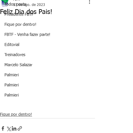
Todos posts
13 de ago. de 2023
Feliz Dia dos Pais!
Presidente FBTF
Fique por dentro!
FBTF - Venha fazer parte!
Editorial
Treinadores
Marcelo Salazar
Palmieri
Palmieri
Palmieri
Fique por dentro!