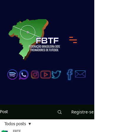
<meta name="google-site-verification"
content="DKP7HC91Qs4dA51_wLZ_GDW6UjJ8D
zeEVCQb28vX99Q" />
Registre-se
Post
Todos posts
FBTF