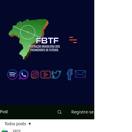
<meta name="google-site-verification"
content="DKP7HC91Qs4dA51_wLZ_GDW6UjJ8D
zeEVCQb28vX99Q" />
Registre-se
Post
Todos posts
FBTF