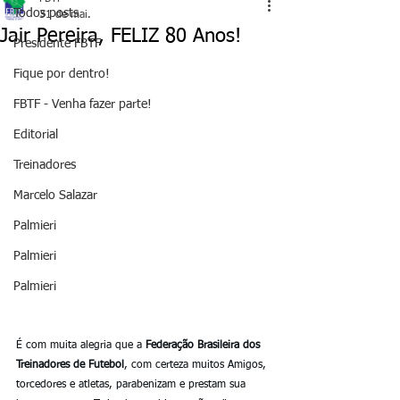
Todos posts
31 de mai.
Jair Pereira, FELIZ 80 Anos!
Presidente FBTF
Fique por dentro!
FBTF - Venha fazer parte!
Editorial
Treinadores
Marcelo Salazar
Palmieri
Palmieri
Palmieri
É com muita alegria que a 
Federação Brasileira dos 
Treinadores de Futebol
, com certeza muitos Amigos, 
torcedores e atletas, parabenizam e prestam sua 