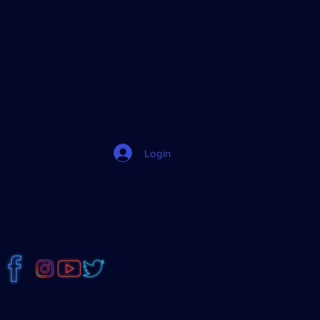
jJ8Dz
Login