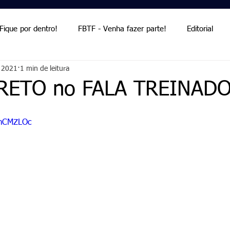
Fique por dentro!
FBTF - Venha fazer parte!
Editorial
e 2021
1 min de leitura
Palmieri
Palmieri
RETO no FALA TREINAD
6mCMZLOc