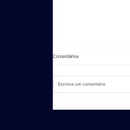
Comentários
Escreva um comentário
Sandro Sargentin, FELIZ
ANIVERSÁRIO!