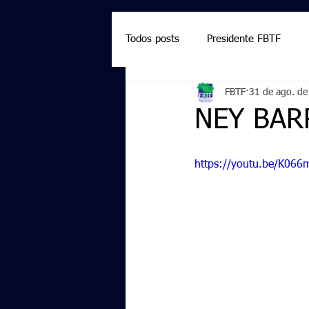
Todos posts
Presidente FBTF
FBTF
31 de ago. d
Marcelo Salazar
Palmieri
NEY BAR
https://youtu.be/K06