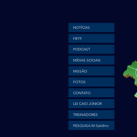
NOTÍCIAS
FBTF
PODCAST
MÍDIAS SOCIAIS
MISSÃO
FOTOS
CONTATO
LEI CAIO JÚNIOR
TREINADORES
PESQUISA M Galdino