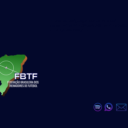
<meta name="google-site-verification"
content="DKP7HC91Qs4dA51_wLZ_GDW6U
eEVCQb28vX99Q" />