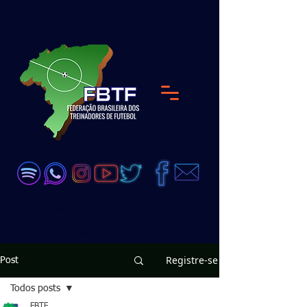
<meta name="google-site-verification"
content="DKP7HC91Qs4dA51_wLZ_GDW6UjJ8D
zeEVCQb28vX99Q" />
Registre-se
Post
Todos posts
FBTF