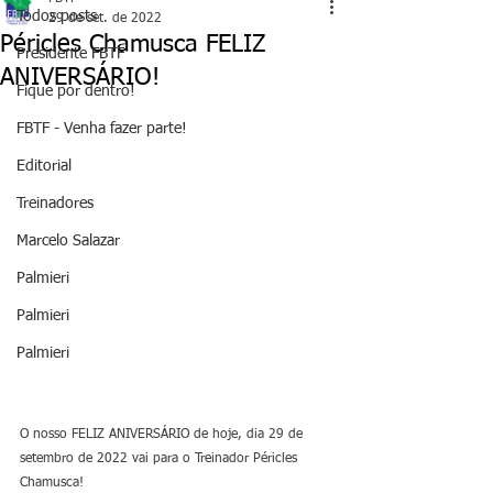
Todos posts
29 de set. de 2022
Péricles Chamusca FELIZ
Presidente FBTF
ANIVERSÁRIO!
Fique por dentro!
FBTF - Venha fazer parte!
Editorial
Treinadores
Marcelo Salazar
Palmieri
Palmieri
Palmieri
O nosso FELIZ ANIVERSÁRIO de hoje, dia 29 de 
setembro de 2022 vai para o Treinador Péricles 
Chamusca!