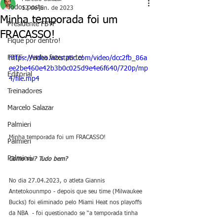
Todos posts
12 de jun. de 2023
Minha temporada foi um
Presidente FBTF
FRACASSO!
Fique por dentro!
FBTF - Venha fazer parte!
https://video.wixstatic.com/video/dcc2fb_86a
ee2be460e42b3b0c025d9e4e6f640/720p/mp
Editorial
4/file.mp4
Treinadores
Marcelo Salazar
Palmieri
Minha temporada foi um FRACASSO!
Palmieri
Palmieri
Como vai? Tudo bem? 
No dia 27.04.2023, o atleta Giannis 
Antetokounmpo - depois que seu time (Milwaukee 
Bucks) foi eliminado pelo Miami Heat nos playoffs 
da NBA  - foi questionado se “a temporada tinha 