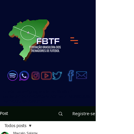
<meta name="google-site-verification"
content="DKP7HC91Qs4dA51_wLZ_GDW6UjJ8D
zeEVCQb28vX99Q" />
Registre-se
Post
Todos posts
Marcelo Salazar