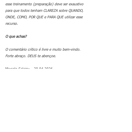
esse treinamento (preparação) deve ser exaustivo 
para que todos tenham CLAREZA sobre QUANDO, 
ONDE, COMO, POR QUE e PARA QUE utilizar esse 
recurso.
O que achas? 
O comentário crítico é livre e muito bem-vindo.
Forte abraço. DEUS te abençoe. 
Marcelo Salazar – 30.04.2026
#DePernambucoParaoMundo
Marcelo Salazar
Fique por dentro!