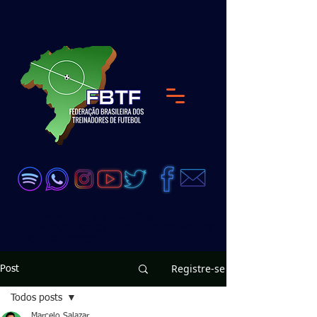
<meta name="google-site-verification"
content="DKP7HC91Qs4dA51_wLZ_GDW6UjJ8D
zeEVCQb28vX99Q" />
Registre-se
Post
Todos posts
Marcelo Salazar