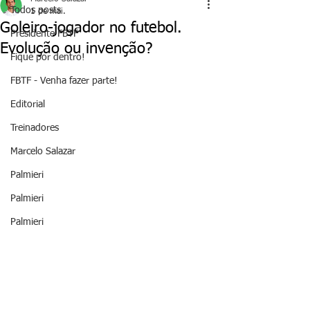
Todos posts
1 de mai.
Goleiro-jogador no futebol.
Presidente FBTF
Evolução ou invenção?
Fique por dentro!
FBTF - Venha fazer parte!
Editorial
Treinadores
Marcelo Salazar
Palmieri
Palmieri
Palmieri