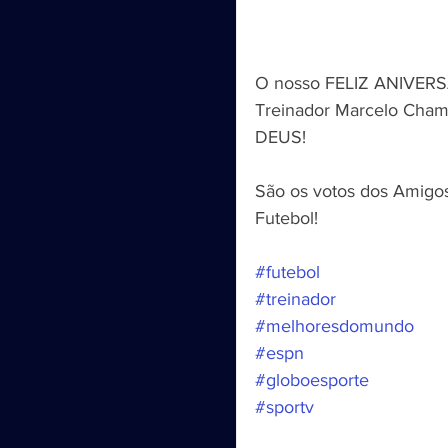
O nosso FELIZ ANIVERSÁ
Treinador Marcelo Cha
DEUS!
São os votos dos Amigos
Futebol!
#futebol
#treinador
#melhoresdomundo
#espn
#globoesporte
#sportv