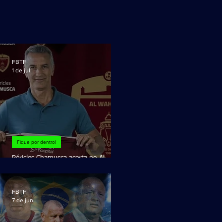
FBTF
1 de jul.
Fique por dentro!
Péricles Chamusca acerta no Al
Wahda Football Club!
FBTF
7 de jun.