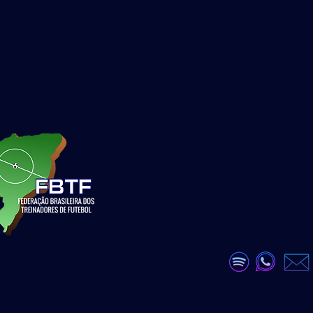
<meta name="google-site-verification"
content="DKP7HC91Qs4dA51_wLZ_GDW6U
eEVCQb28vX99Q" />