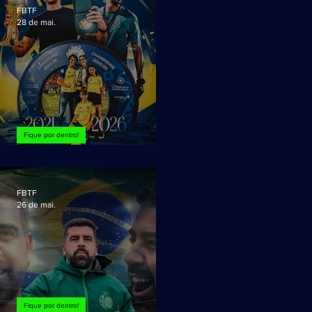
FBTF
28 de mai.
Fique por dentro!
Cinco temporadas!
FBTF
26 de mai.
Fique por dentro!