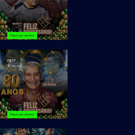
Fique por dentro!
Agnaldo Liz, FELIZ ANIVERSÁRIO!
FBTF
31 de mai.
Fique por dentro!
Jair Pereira, FELIZ 80 Anos!