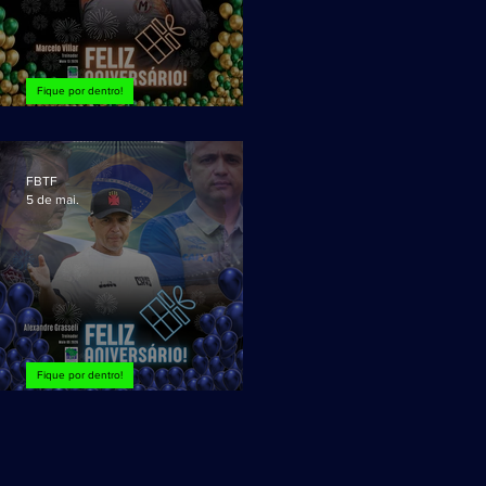
Fique por dentro!
Marcelo Villar, FELIZ ANIVERSÁRIO!
FBTF
5 de mai.
Fique por dentro!
Grasseli, FELIZ ANIVERSÁRIO!