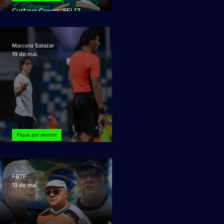
Gustavo Correa, FELIZ
ANIVERSÁRIO!
Marcelo Salazar
19 de mai.
Fique por dentro!
O teatro do Treinador!
FBTF
13 de mai.