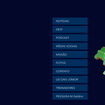
NOTÍCIAS
FBTF
PODCAST
MÍDIAS SOCIAIS
MISSÃO
FOTOS
CONTATO
LEI CAIO JÚNIOR
TREINADORES
PESQUISA M Galdino