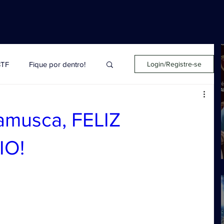
BTF
Fique por dentro!
Login/Registre-se
Editorial
amusca, FELIZ
IO!
 Salazar
Palmieri