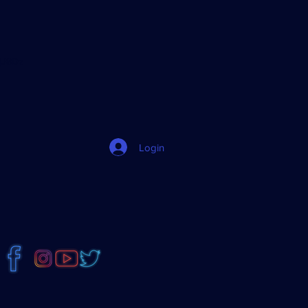
jJ8Dz
Login