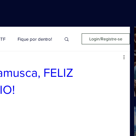
BTF
Fique por dentro!
Login/Registre-se
Editorial
amusca, FELIZ
IO!
 Salazar
Palmieri