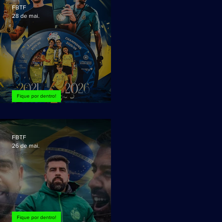
FBTF
28 de mai.
Fique por dentro!
Cinco temporadas!
FBTF
26 de mai.
Fique por dentro!