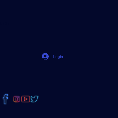
jJ8Dz
Login