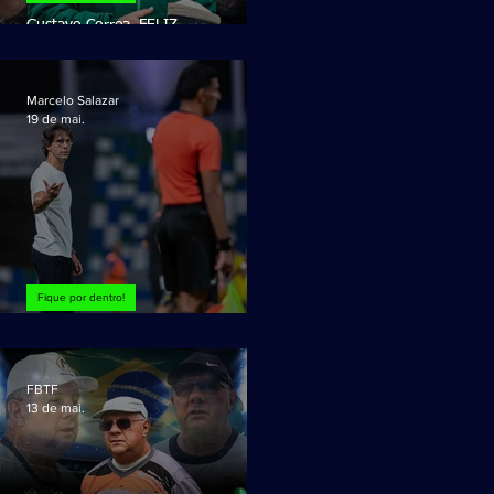
Gustavo Correa, FELIZ
ANIVERSÁRIO!
Marcelo Salazar
19 de mai.
Fique por dentro!
O teatro do Treinador!
FBTF
13 de mai.