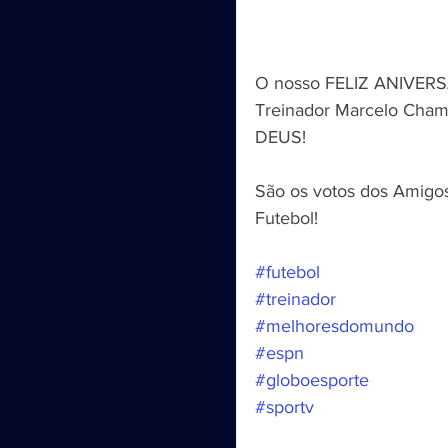
O nosso FELIZ ANIVERSÁ
Treinador Marcelo Cha
DEUS!
São os votos dos Amigos
Futebol!
#futebol
#treinador
#melhoresdomundo
#espn
#globoesporte
#sportv