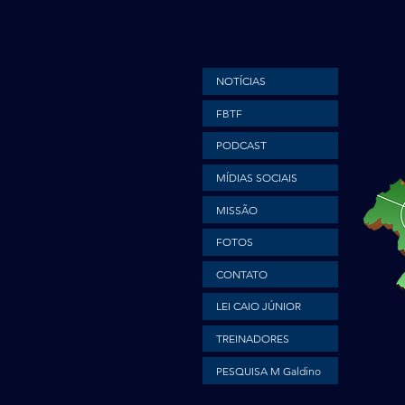
NOTÍCIAS
FBTF
PODCAST
MÍDIAS SOCIAIS
MISSÃO
FOTOS
CONTATO
LEI CAIO JÚNIOR
TREINADORES
PESQUISA M Galdino