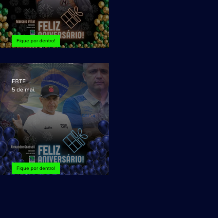
Fique por dentro!
Marcelo Villar, FELIZ ANIVERSÁRIO!
FBTF
5 de mai.
Fique por dentro!
Grasseli, FELIZ ANIVERSÁRIO!