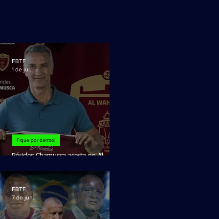
FBTF
1 de jul.
Fique por dentro!
Péricles Chamusca acerta no Al
Wahda Football Club!
FBTF
7 de jun.