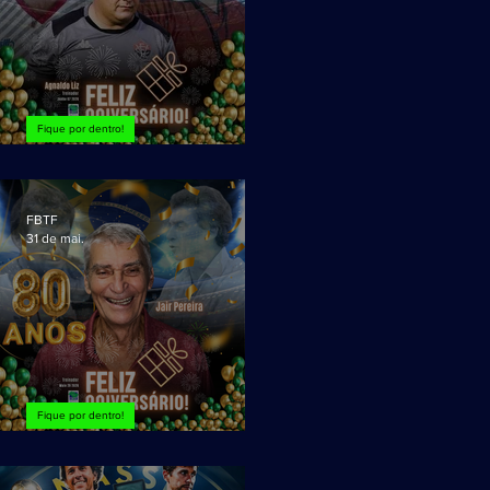
Fique por dentro!
Agnaldo Liz, FELIZ ANIVERSÁRIO!
FBTF
31 de mai.
Fique por dentro!
Jair Pereira, FELIZ 80 Anos!