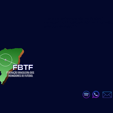
<meta name="google-site-verification"
content="DKP7HC91Qs4dA51_wLZ_GDW6U
eEVCQb28vX99Q" />